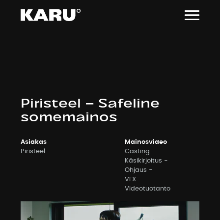
Siirry
sisältöön
Piristeel – Safeline
somemainos
Asiakas
Mainosvideo
Piristeel
Casting
Käsikirjoitus
Ohjaus
VFX
Videotuotanto