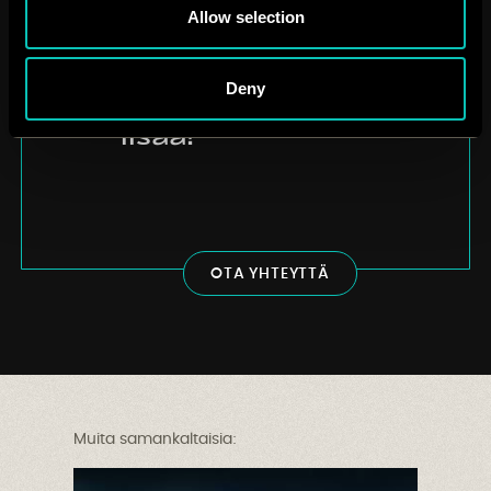
Laitetaanko
Allow selection
pakettiin jotain
vastaavaa? Kysy
tarjous ja
Deny
keskustellaan
lisää!
O
T
A
Y
H
T
E
Y
T
T
Ä
Muita samankaltaisia: