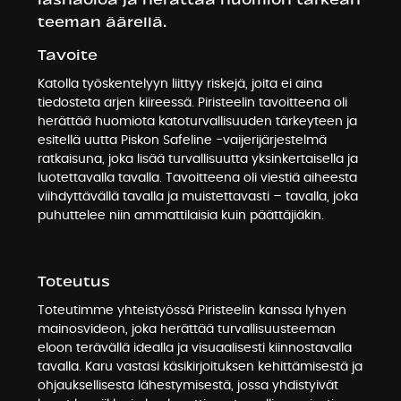
teeman äärellä.
Tavoite
Katolla työskentelyyn liittyy riskejä, joita ei aina
tiedosteta arjen kiireessä. Piristeelin tavoitteena oli
herättää huomiota katoturvallisuuden tärkeyteen ja
esitellä uutta Piskon Safeline -vaijerijärjestelmä
ratkaisuna, joka lisää turvallisuutta yksinkertaisella ja
luotettavalla tavalla. Tavoitteena oli viestiä aiheesta
viihdyttävällä tavalla ja muistettavasti – tavalla, joka
puhuttelee niin ammattilaisia kuin päättäjiäkin.
Toteutus
Toteutimme yhteistyössä Piristeelin kanssa lyhyen
mainosvideon, joka herättää turvallisuusteeman
eloon terävällä idealla ja visuaalisesti kiinnostavalla
tavalla. Karu vastasi käsikirjoituksen kehittämisestä ja
ohjauksellisesta lähestymisestä, jossa yhdistyivät