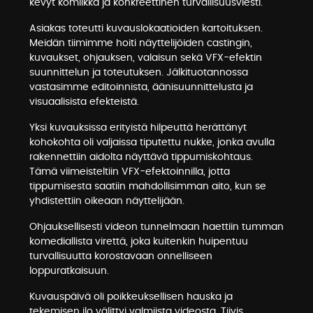
kevyt komiikka ja konkreettinen turvallisuusviesti.
Asiakas toteutti kuvauslokaatioiden kartoituksen.
Meidän tiimimme hoiti näyttelijöiden castingin,
kuvaukset, ohjauksen, valaisun sekä VFX-efektin
suunnittelun ja toteutuksen. Jälkituotannossa
vastasimme editoinnista, äänisuunnittelusta ja
visuaalisista efekteistä.
Yksi kuvauksissa erityistä hilpeuttä herättänyt
kohokohta oli valjaissa tiputettu nukke, jonka avulla
rakennettiin aidolta näyttävä tippumiskohtaus.
Tämä viimeisteltiin VFX-efektoinnilla, jotta
tippumisesta saatiin mahdollisimman aito, kun se
yhdistettiin oikeaan näyttelijään.
Ohjauksellisesti videon tunnelmaan haettiin tumman
komediallista virettä, joka kuitenkin huipentuu
turvallisuutta korostavaan onnelliseen
loppuratkaisuun.
Kuvauspäivä oli poikkeuksellisen hauska ja
tekemisen ilo välittyi valmiista videosta. Tiivis