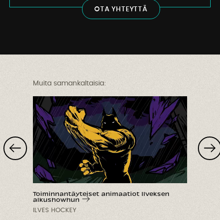
O
T
A
Y
H
T
E
Y
T
T
Ä
Muita samankaltaisia:
￼
Toiminnantäyteiset animaatiot Ilveksen
alkushowhun
ILVES HOCKEY