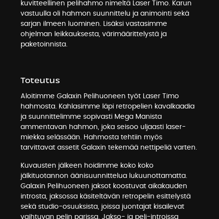
kuvitteellinen pelihahmo nimeltä Laser Timo. Karun
vastuulla oli hahmon suunnittelu ja animointi sekä
sarjan ilmeen luominen. Lisäksi vastasimme
ohjelman leikkauksesta, värimäärittelystä ja
paketoinnista.
Toteutus
Aloitimme Galaxin Pelihuoneen työt Laser Timo
hahmosta. Kahlasimme läpi retropelien kavalkaadia
ja suunnittelimme sopivasti Mega Manista
ammentavan hahmon, joka seisoo uljaasti laser-
miekka selässään. Hahmosta tehtiin myös
tarvittavat assetit Galaxin tekemää nettipeliä varten.
Kuvausten jälkeen hoidimme koko koko
jälkituotannon äänisuunnittelua lukuunottamatta.
Galaxin Pelihuoneen jaksot koostuvat aikakauden
introsta, jaksossa käsiteltävän retropelin esittelystä
sekä studio-osuuksista, joissa juontajat kisailevat
vaihtuvan pelin parissa. Jakso- ja peli-introissa