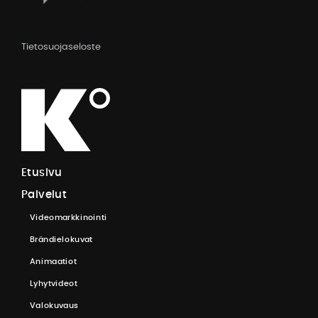
Tietosuojaseloste
E
t
u
s
i
v
u
P
a
l
v
e
l
u
t
V
i
d
e
o
m
a
r
k
k
i
n
o
i
n
t
i
B
r
ä
n
d
i
e
l
o
k
u
v
a
t
A
n
i
m
a
a
t
i
o
t
L
y
h
y
t
v
i
d
e
o
t
V
a
l
o
k
u
v
a
u
s