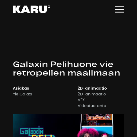
Siirry
sisältöön
Galaxin Pelihuone vie
retropelien maailmaan
Asiakas
2D-animaatio
Yle Galaxi
2D-animaatio
VFX
Videotuotanto