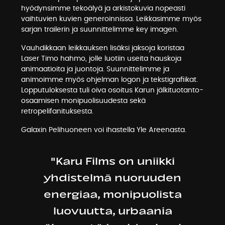
hyödynsimme tekoälyä ja arkistokuvia nopeasti
vaihtuvien kuvien generoinnissa. Leikkasimme myös
sarjan trailerin ja suunnittelimme key imagen.
Vauhdikkaan leikkauksen lisäksi jaksoja koristaa
Laser Timo hahmo, jolle luotiin useita hauskoja
animaatioita ja juontoja. Suunnittelimme ja
animoimme myös ohjelman logon ja tekstigrafiikat.
Lopputuloksesta tuli oiva osoitus Karun jälkituotanto-
osaamisen monipuolisuudesta sekä
retropelifanituksesta.
Galaxin Pelihuoneen voi ihastella
Yle Areenasta
.
"Karu Films on uniikki
yhdistelmä nuoruuden
energiaa, monipuolista
luovuutta, urbaania