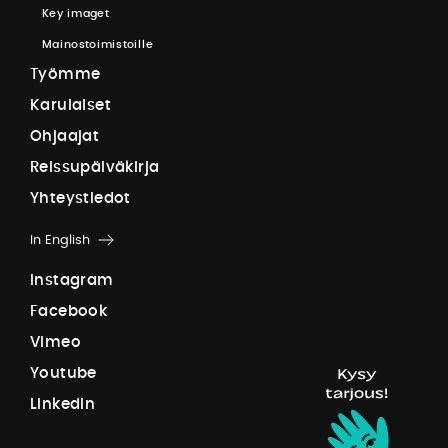
K
e
y
i
m
a
g
e
t
M
a
i
n
o
s
t
o
i
m
i
s
t
o
i
l
l
e
T
y
ö
m
m
e
K
a
r
u
l
a
i
s
e
t
O
h
j
a
a
j
a
t
R
e
i
s
s
u
p
ä
i
v
ä
k
i
r
j
a
Y
h
t
e
y
s
t
i
e
d
o
t
In English
I
n
s
t
a
g
r
a
m
F
a
c
e
b
o
o
k
V
i
m
e
o
Y
o
u
t
u
b
e
L
i
n
k
e
d
I
n