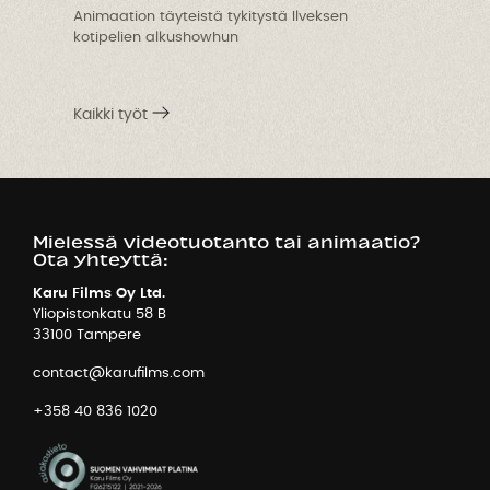
O
Animaation täyteistä tykitystä Ilveksen
kotipelien alkushowhun
-
Kaikki työt
Mielessä videotuotanto tai animaatio?
Ota yhteyttä:
Karu Films Oy Ltd.
Yliopistonkatu 58 B
33100 Tampere
contact@karufilms.com
+358 40 836 1020