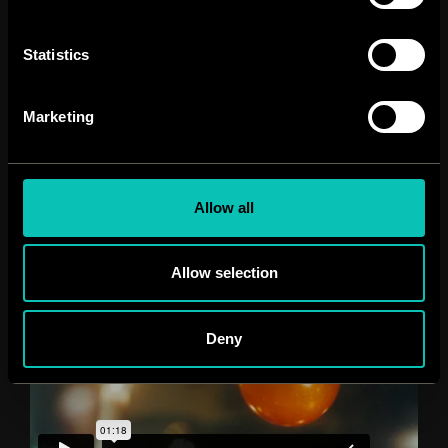
Statistics
Elävien joulukoristeiden tarina alkoi jouluna 2022. Daddy
käsikirjoittama ja Karun tuottama jouluspotti leikitteli
ajatuksella: ”mitä liikkuisi joulukoristeiden mielessä jos ne
Marketing
heräisivät henkiin”.
Allow all
Allow selection
Deny