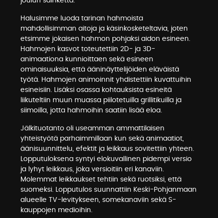
joulun säihkettä.
Halusimme luoda tarinan hahmoista
mahdollisimman aitoja ja käsinkosketeltavia, joten
etsimme jokaisen hahmon pohjaksi aidon esineen.
Hahmojen kasvot toteutettiin 2D- ja 3D-
animaationa kunnioittaen sekä esineen
ominaisuuksia, että ääninäyttelijöiden eläväistä
työtä. Hahmojen animoinnit yhdistettiin kuvattuihin
esineisiin. Lisäksi osassa kohtauksista esineitä
liikuteltiin muun muassa piilotetuilla grillitikuilla ja
siimoilla, jotta hahmoihin saatiin lisää eloa.
Jälkituotanto oli useamman ammattilaisen
yhteistyötä parhaimmillaan kun sekä animaatiot,
äänisuunnittelu, efektit ja leikkaus sovitettiin yhteen.
Lopputuloksena syntyi elokuvallinen pidempi versio
ja lyhyt leikkaus, joka versioitiin eri kanaviin.
Molemmat leikkaukset tehtiin sekä ruotsiksi, että
suomeksi. Lopputulos suunnattiin Keski-Pohjanmaan
alueelle TV-levitykseen, somekanaviin sekä S-
kauppojen medioihin.