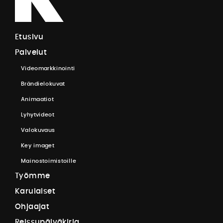
E
t
u
s
i
v
u
P
a
l
v
e
l
u
t
V
i
d
e
o
m
a
r
k
k
i
n
o
i
n
t
i
B
r
ä
n
d
i
e
l
o
k
u
v
a
t
A
n
i
m
a
a
t
i
o
t
L
y
h
y
t
v
i
d
e
o
t
V
a
l
o
k
u
v
a
u
s
K
e
y
i
m
a
g
e
t
M
a
i
n
o
s
t
o
i
m
i
s
t
o
i
l
l
e
T
y
ö
m
m
e
K
a
r
u
l
a
i
s
e
t
O
h
j
a
a
j
a
t
R
e
i
s
s
u
p
ä
i
v
ä
k
i
r
j
a