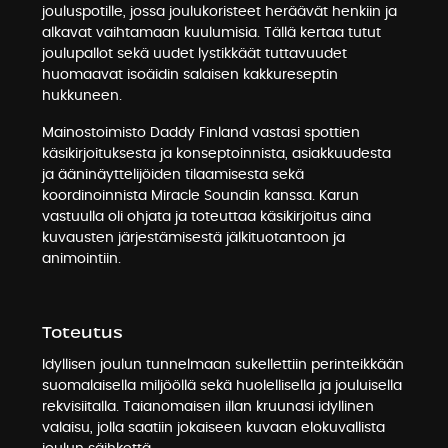
jouluspotille, jossa joulukoristeet heräävät henkiin ja
alkavat vaihtamaan kuulumisia. Tällä kertaa tutut
joulupallot sekä uudet lystikkäät tuttavuudet
huomaavat isoäidin salaisen kakkureseptin
hukkuneen.
Mainostoimisto Daddy Finland vastasi spottien
käsikirjoituksesta ja konseptoinnista, asiakkuudesta
ja ääninäyttelijöiden tilaamisesta sekä
koordinoinnista Miracle Soundin kanssa. Karun
vastuulla oli ohjata ja toteuttaa käsikirjoitus aina
kuvausten järjestämisestä jälkituotantoon ja
animointiin.
Toteutus
Idyllisen joulun tunnelmaan sukellettiin perinteikkään
suomalaisella miljööllä sekä huolellisella ja jouluisella
rekvisiitalla. Taianomaisen illan kruunasi idyllinen
valaisu, jolla saatiin jokaiseen kuvaan elokuvallista