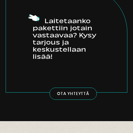
Laitetaanko
pakettiin jotain
vastaavaa? Kysy
tarjous ja
keskustellaan
lisää!
O
T
A
Y
H
T
E
Y
T
T
Ä