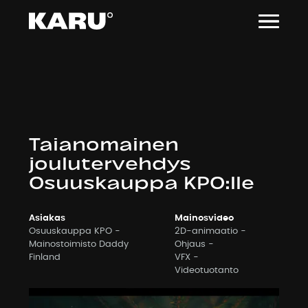
Siirry
sisältöön
Taianomainen
joulutervehdys
Osuuskauppa KPO:lle
Asiakas
Mainosvideo
Osuuskauppa KPO -
2D-animaatio
Mainostoimisto Daddy
Ohjaus
Finland
VFX
Videotuotanto