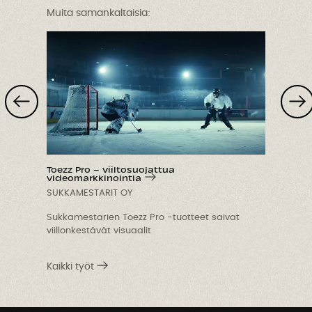
Muita samankaltaisia:
Toezz Pro – viiltosuojattua
videomarkkinointia
v
SUKKAMESTARIT OY
Sukkamestarien Toezz Pro -tuotteet saivat
viillonkestävät visuaalit
k
Kaikki työt