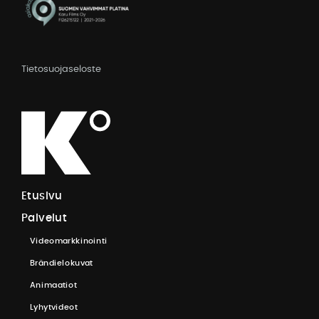
Tietosuojaseloste
E
t
u
s
i
v
u
P
a
l
v
e
l
u
t
V
i
d
e
o
m
a
r
k
k
i
n
o
i
n
t
i
B
r
ä
n
d
i
e
l
o
k
u
v
a
t
A
n
i
m
a
a
t
i
o
t
L
y
h
y
t
v
i
d
e
o
t