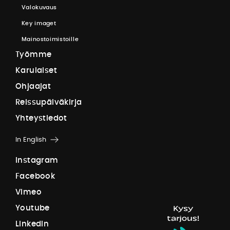
V
a
l
o
k
u
v
a
u
s
K
e
y
i
m
a
g
e
t
M
a
i
n
o
s
t
o
i
m
i
s
t
o
i
l
l
e
T
y
ö
m
m
e
K
a
r
u
l
a
i
s
e
t
O
h
j
a
a
j
a
t
R
e
i
s
s
u
p
ä
i
v
ä
k
i
r
j
a
Y
h
t
e
y
s
t
i
e
d
o
t
In English
I
n
s
t
a
g
r
a
m
F
a
c
e
b
o
o
k
V
i
m
e
o
Y
o
u
t
u
b
e
L
i
n
k
e
d
I
n