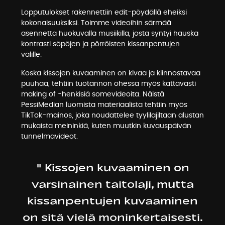
Lopputulokset rakennettiin edit-pöydällä eheiksi
kokonaisuuksiksi. Toimme videoihin särmää
asennetta huokuvalla musiikilla, josta syntyi hauska
kontrasti söpöjen ja pörröisten kissanpentujen
välille.
Koska kissojen kuvaaminen on kivaa ja kiinnostavaa
puuhaa, tehtiin tuotannon ohessa myös kattavasti
making of -henkisiä somevideoita. Näistä
PessiMedian luomista materiaalista tehtiin myös
TikTok-mainos, joka noudattelee tyylilajiltaan alustan
mukaista meininkiä, kuten muutkin kuvauspäivän
tunnelmavideot.
" Kissojen kuvaaminen on
varsinainen taitolaji, mutta
kissanpentujen kuvaaminen
on sitä vielä moninkertaisesti.