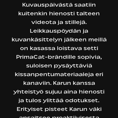
Kuvauspäivästä saatiin
kuitenkin hienosti talteen
videota ja stillejä.
Leikkauspöydän ja
kuvankäsittelyn jälkeen meillä
on kasassa loistava setti
PrimaCat-brändille sopivia,
suloisen pysäyttäviä
kissanpentumateriaaleja eri
kanaviin. Karun kanssa
yhteistyö sujuu aina hienosti
ja tulos ylittää odotukset.
Erityiset pisteet Karun väki
ansaitsee proaktiivisesta