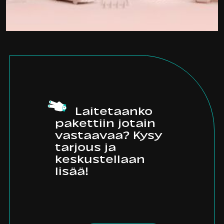
Laitetaanko
pakettiin jotain
vastaavaa? Kysy
tarjous ja
keskustellaan
lisää!