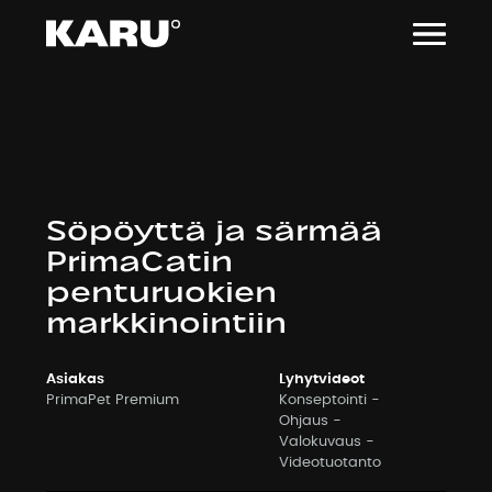
Siirry
sisältöön
Söpöyttä ja särmää
PrimaCatin
penturuokien
markkinointiin
Asiakas
Lyhytvideot
PrimaPet Premium
Konseptointi
Ohjaus
Valokuvaus
Videotuotanto