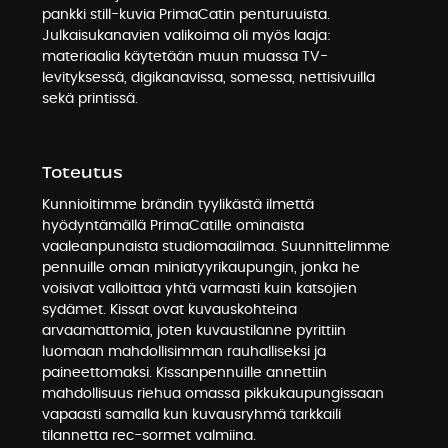
pankki still-kuvia PrimaCatin penturuuista.
Julkaisukanavien valikoima oli myös laaja:
materiaalia käytetään muun muassa TV-
levityksessä, digikanavissa, somessa, nettisivuilla
sekä printissä.
Toteutus
Kunnioitimme brändin tyylikästä ilmettä
hyödyntämällä PrimaCatille ominaista
vaaleanpunaista studiomaailmaa. Suunnittelimme
pennuille oman miniatyyrikaupungin, jonka he
voisivat valloittaa yhtä varmasti kuin katsojien
sydämet. Kissat ovat kuvauskohteina
arvaamattomia, joten kuvaustilanne pyrittiin
luomaan mahdollisimman rauhalliseksi ja
paineettomaksi. Kissanpennuille annettiin
mahdollisuus riehua omassa pikkukaupungissaan
vapaasti samalla kun kuvausryhmä tarkkaili
tilannetta rec-sormet valmiina.