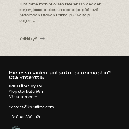
Tuotimme monipuolisen referenssivideoiden
sarjan, jossa alakoulun opettajat pääsevät
T
kertomaan Otavan Loikka ja Oivaltaja -
l
sarjoista.
Kaikki työt
Mielessä videotuotanto tai animaatio?
Ota yhteyttä:
Karu Films Oy Ltd.
Yliopistonkatu 58 B
33100 Tampere
contact@karufilms.com
+358 40 836 1020