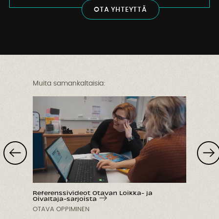
O
T
A
Y
H
T
E
Y
T
T
Ä
Muita samankaltaisia:
Referenssivideot Otavan Loikka- ja
Oivaltaja-sarjoista
OTAVA OPPIMINEN